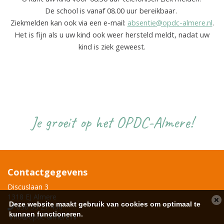
De school is vanaf 08.00 uur bereikbaar.
Ziekmelden kan ook via een e-mail:
absentie@opdc-almere.nl
.
Het is fijn als u uw kind ook weer hersteld meldt, nadat uw
kind is ziek geweest.
Je groeit op het OPDC-Almere!
Contactgegevens
Discuslaan 3
1318 EJ Almere
Deze website maakt gebruik van cookies om optimaal te
036 53 27 456
kunnen functioneren.
info@opdc-almere.nl